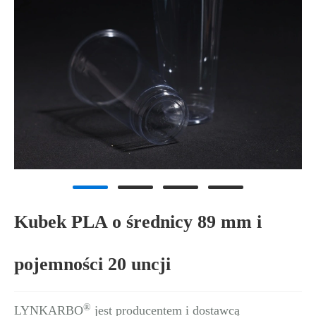
Kubek PLA o średnicy 89 mm i
pojemności 20 uncji
®
LYNKARBO
jest producentem i dostawcą