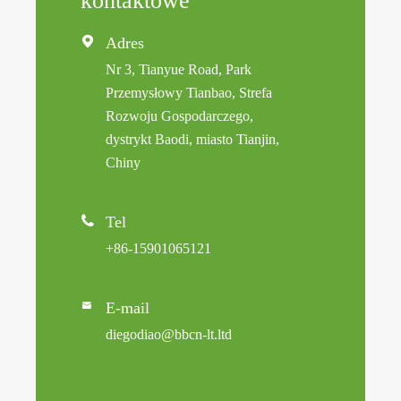
kontaktowe

Adres
Nr 3, Tianyue Road, Park
Przemysłowy Tianbao, Strefa
Rozwoju Gospodarczego,
dystrykt Baodi, miasto Tianjin,
Chiny

Tel
+86-15901065121
E-mail

diegodiao@bbcn-lt.ltd